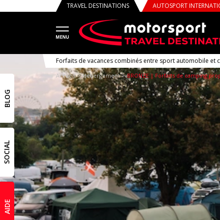
TRAVEL DESTINATIONS
AUTOSPORT INTERNAT
Forfaits de vacances combinés entre sport automobile et 
Accueil
Hébergement
BRONZE | Forfaits de camping prop
BLOG
SOCIAL
AIDE