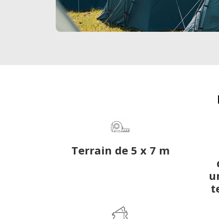
Terrain de 5 x 7 m
u
t