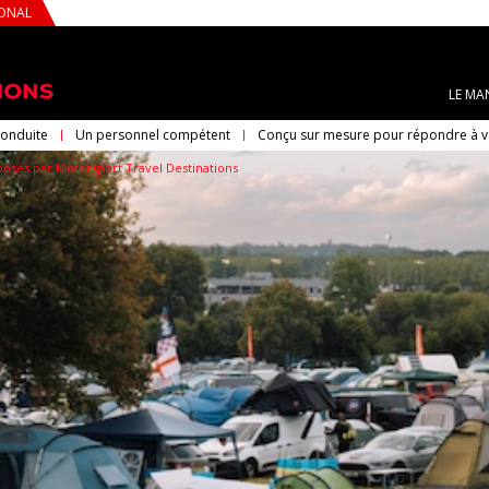
IONAL
LE MA
conduite
Un personnel compétent
Conçu sur mesure pour répondre à vo
osés par Motorsport Travel Destinations