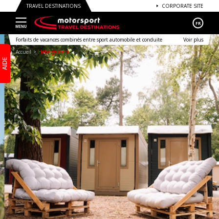
TRAVEL DESTINATIONS
CORPORATE SITE
FR
Forfaits de vacances combinés entre sport automobile et conduite
Voir plus
Accueil
Hébergement
AIDE