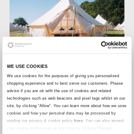
ARGENTÉ
Glamping
WE USE COOKIES
Notre option d'hébergement glamping propose de
We use cookies for the purposes of giving you personalised
grandes tentes cloches de haute qualité pouvant
accueillir jusqu'à quatre personnes et donne accès à
shopping experience and to best serve our customers. Please
notre site partenaire Porsche Curves situé à
advise if you are ok with the use of cookies and related
proximité pour profiter de l'action depuis sa banque
technologies such as web beacons and pixel tags whilst on our
d'observation privée.
site, by clicking “Allow”.
You can learn more about how we uses
EN SAVOIR PLUS
cookies and how your personal data may be processed by
reading our privacy & cookie policy
here
. You can also amend
your cookie preferences at any time by clicking Manage