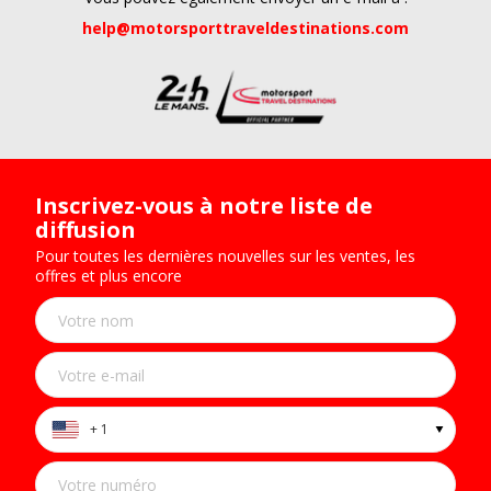
help@motorsporttraveldestinations.com
Inscrivez-vous à notre liste de
diffusion
Pour toutes les dernières nouvelles sur les ventes, les
offres et plus encore
+ 1