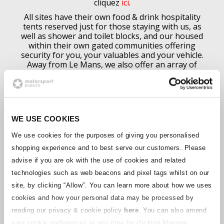
cliquez
ici
.
All sites have their own food & drink hospitality
tents reserved just for those staying with us, as
well as shower and toilet blocks, and our housed
within their own gated communities offering
security for you, your valuables and your vehicle.
Away from Le Mans, we also offer an array of
experiences at other Endurance and Historic
events across the globe, as well as a variety of
curated 2-5day driving tours for Jaguar, BMW,
Porsche and Triumph car enthusiasts.
All our staff also visit & work at our events, which
WE USE COOKIES
enables them to talk to you with a unique
experience of what an event is like, which makes
We use cookies for the purposes of giving you personalised
them perfectly placed to help guide you to make
shopping experience and to best serve our customers. Please
the right decision for you.
advise if you are ok with the use of cookies and related
technologies such as web beacons and pixel tags whilst on our
Disponible dès maintenant
site, by clicking “Allow”.
You can learn more about how we uses
cookies and how your personal data may be processed by
Notre personnel compétent est à votre disposition
reading our privacy & cookie policy
here
. You can also amend
pour vous aider à adapter votre forfait à vos
your cookie preferences at any time by clicking Manage